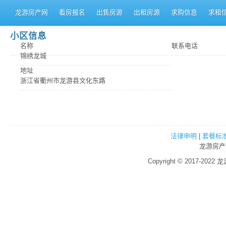
龙游房产网
看房报名
出售房源
出租房源
求购信息
求租
小区信息
名称
联系电话
锦绣龙城
地址
浙江省衢州市龙游县文化东路
法律申明
|
套餐标
龙游房产
Copyright © 2017-2022 龙